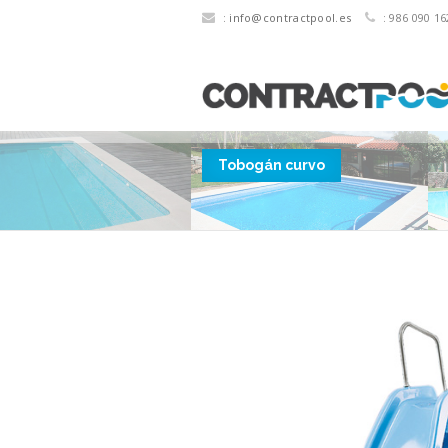
:
info@contractpool.es
: 986 090 16
Tobogán curvo