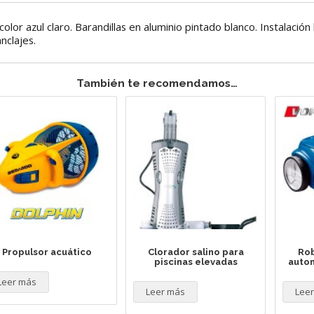
olor azul claro. Barandillas en aluminio pintado blanco. Instalación hi
nclajes.
También te recomendamos…
Propulsor acuático
Clorador salino para
Rob
piscinas elevadas
autom
Leer más
Leer más
Lee