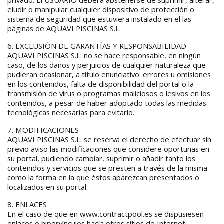
privado. El USUARIO deberá abstenerse de suprimir, alterar,
eludir o manipular cualquier dispositivo de protección o
sistema de seguridad que estuviera instalado en el las
páginas de AQUAVI PISCINAS S.L.
6. EXCLUSIÓN DE GARANTÍAS Y RESPONSABILIDAD
AQUAVI PISCINAS S.L. no se hace responsable, en ningún
caso, de los daños y perjuicios de cualquier naturaleza que
pudieran ocasionar, a título enunciativo: errores u omisiones
en los contenidos, falta de disponibilidad del portal o la
transmisión de virus o programas maliciosos o lesivos en los
contenidos, a pesar de haber adoptado todas las medidas
tecnológicas necesarias para evitarlo.
7. MODIFICACIONES
AQUAVI PISCINAS S.L. se reserva el derecho de efectuar sin
previo aviso las modificaciones que considere oportunas en
su portal, pudiendo cambiar, suprimir o añadir tanto los
contenidos y servicios que se presten a través de la misma
como la forma en la que éstos aparezcan presentados o
localizados en su portal.
8. ENLACES
En el caso de que en www.contractpool.es se dispusiesen
enlaces o hipervínculos hacía otros sitios de Internet,