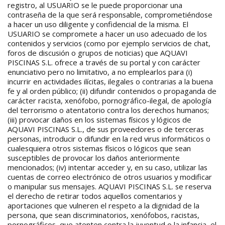
registro, al USUARIO se le puede proporcionar una
contraseña de la que será responsable, comprometiéndose
a hacer un uso diligente y confidencial de la misma. El
USUARIO se compromete a hacer un uso adecuado de los
contenidos y servicios (como por ejemplo servicios de chat,
foros de discusión o grupos de noticias) que AQUAVI
PISCINAS S.L. ofrece a través de su portal y con carácter
enunciativo pero no limitativo, a no emplearlos para (i)
incurrir en actividades ilícitas, ilegales o contrarias a la buena
fe y al orden público; (ii) difundir contenidos o propaganda de
carácter racista, xenófobo, pornográfico-ilegal, de apología
del terrorismo o atentatorio contra los derechos humanos;
(iii) provocar daños en los sistemas físicos y lógicos de
AQUAVI PISCINAS S.L., de sus proveedores o de terceras
personas, introducir o difundir en la red virus informáticos o
cualesquiera otros sistemas físicos o lógicos que sean
susceptibles de provocar los daños anteriormente
mencionados; (iv) intentar acceder y, en su caso, utilizar las
cuentas de correo electrónico de otros usuarios y modificar
o manipular sus mensajes. AQUAVI PISCINAS S.L. se reserva
el derecho de retirar todos aquellos comentarios y
aportaciones que vulneren el respeto a la dignidad de la
persona, que sean discriminatorios, xenófobos, racistas,
pornográficos, que atenten contra la juventud o la infancia, el