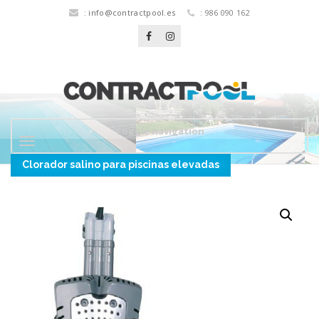
:
info@contractpool.es
: 986 090 162
Toggle navigation
Clorador salino para piscinas elevadas