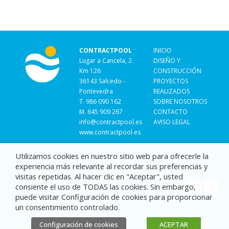
CONTRACTPOOL
INICIO
Lugar a Cancela, 2.
DISEÑO Y
Km 126
CONSTRUCCIÓN
36143 Salcedo -
PROYECTOS
Pontevedra
REALIZADOS
T. 986 090 162
SOBRE NOSOTROS
M. 645 909 267
CONTACTO
info@contractpool.es
AVISO LEGAL
www.contractpool.es
Utilizamos cookies en nuestro sitio web para ofrecerle la
experiencia más relevante al recordar sus preferencias y
visitas repetidas. Al hacer clic en "Aceptar", usted
consiente el uso de TODAS las cookies. Sin embargo,
puede visitar Configuración de cookies para proporcionar
un consentimiento controlado.
2021 · Todos los derechos reservados.
Configuración de cookies
ACEPTAR