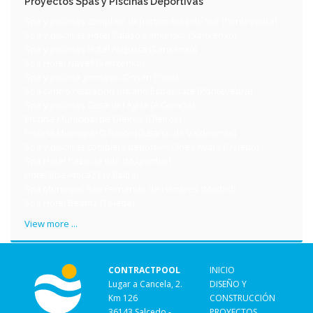
Proyectos Spas y Piscinas Deportivas
Spa y piscinas complejo deportivo Rías do Sur (Pontevedra)
Spa y piscinas Hotel Talaso Sanxenxo (Sanxenxo)
Spa y piscinas Hotel Augusta (Sanxenxo)
Spa Hotel Nayef (Sanxenxo)
Spa y piscina gimnasio Onsen (Poio)
Spa centro relajación urbano Espabílate (Pontevedra)
Spa y piscinas Casa del Agua (A Coruña)
Piscina Municipal de Oleiros (Oleiros)
Piscina Municipal O Barco (O Barco de Valdeorras)
Spa y piscinas complejo deportivo Cines Ayala (Oviedo)
Spa Hotel Pazo de Rilo (Mugardos)
Hotel Spa Attica21 (Villalba)
Spa Municipal San Fernando de Henares (Madrid)
Spa Hotel Beatriz (Toledo)
View more ...
CONTRACTPOOL
INICIO
Lugar a Cancela, 2.
DISEÑO Y
Km 126
CONSTRUCCIÓN
36143 Salcedo -
PROYECTOS